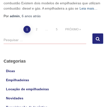
combustão Existem dois modelos de empilhadeiras que utilizam
combustão: diesel e gás. A empilhadeira a gás se
Leia mais…
Por
admin
,
6 anos
atrás
1
2
…
5
PRÓXIMO
Navegação
P
e
por
s
q
posts
u
Categorias
i
s
Dicas
a
Empilhadeiras
r
p
Locação de empilhadeiras
o
r
Novidades
: