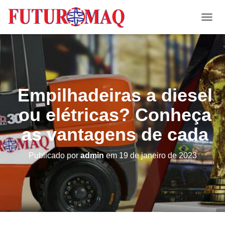
A
L
T
E
R
N
A
Empilhadeiras a diesel
R
N
ou elétricas? Conheça
A
V
as vantagens de cada
E
G
A
Publicado por
admin
em
19 de janeiro de 2023
Ç
Ã
O