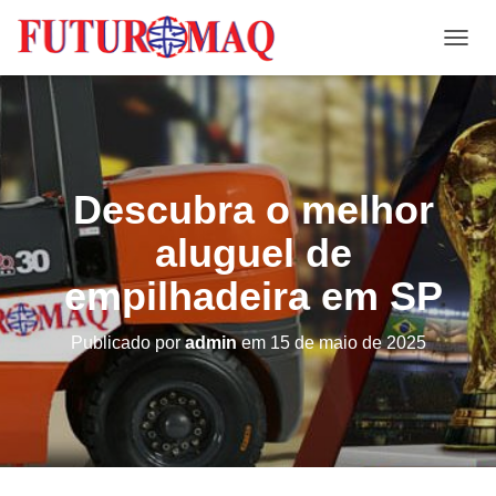
A
L
T
E
R
N
A
Descubra o melhor
R
N
aluguel de
A
V
empilhadeira em SP
E
G
A
Publicado por
admin
em
15 de maio de 2025
Ç
Ã
O