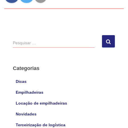
P
e
s
q
u
Categorias
i
s
Dicas
a
r
Empilhadeiras
p
Locação de empilhadeiras
o
r
Novidades
:
Terceirização de logística