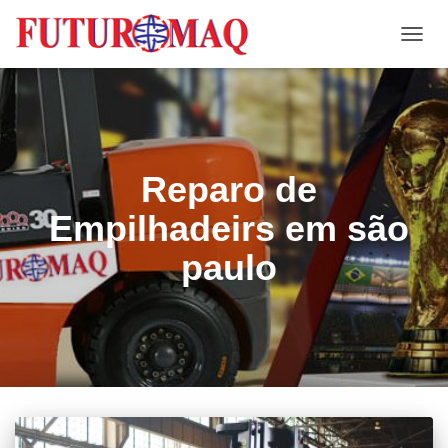
ALTE
NAVE
Reparo de
Empilhadeirs em são
paulo