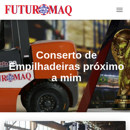
ALTE
NAVE
Conserto de
Empilhadeiras próximo
a mim