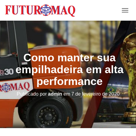
A
L
T
E
R
N
A
Como manter sua
R
N
empilhadeira em alta
A
V
performance
E
G
A
Publicado por
admin
em
7 de fevereiro de 2020
Ç
Ã
O