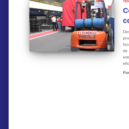
TE
C
c
Des
pro
foc
de 
est
efi
Po