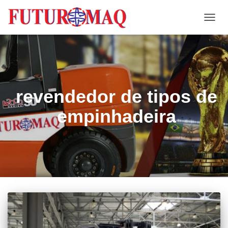
ALTE
NAVE
revendedor de tipos de
empinhadeira