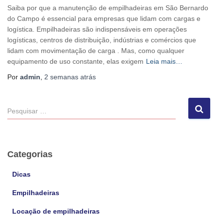
Saiba por que a manutenção de empilhadeiras em São Bernardo
do Campo é essencial para empresas que lidam com cargas e
logística. Empilhadeiras são indispensáveis em operações
logísticas, centros de distribuição, indústrias e comércios que
lidam com movimentação de carga . Mas, como qualquer
equipamento de uso constante, elas exigem
Leia mais…
Por
admin
,
2 semanas
atrás
P
e
s
q
u
Categorias
i
s
Dicas
a
Empilhadeiras
r
p
Locação de empilhadeiras
o