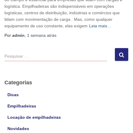
logística. Empilhadeiras são indispensáveis em operações
logísticas, centros de distribuição, indústrias e comércios que
lidam com movimentação de carga . Mas, como qualquer
equipamento de uso constante, elas exigem
Leia mais…
Por
admin
,
1 semana
atrás
P
e
s
q
u
Categorias
i
s
Dicas
a
Empilhadeiras
r
p
Locação de empilhadeiras
o
r
Novidades
: