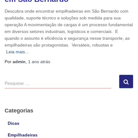
Descubra onde encontrar empilhadeiras em São Bernardo com
qualidade, suporte técnico e soluções sob medida para sua
operação A movimentação de cargas é um processo fundamental
em diversos setores industriais, logísticos e comerciais. E
quando o assunto é eficiência e segurança nesse transporte, as
empilhadeiras são protagonistas. Versáteis, robustas e
Leia mais…
Por
admin
,
1 ano
atrás
P
e
s
q
u
Categorias
i
s
Dicas
a
Empilhadeiras
r