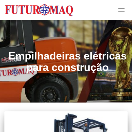
ALTE
NAVE
Empilhadeiras elétricas
para construção