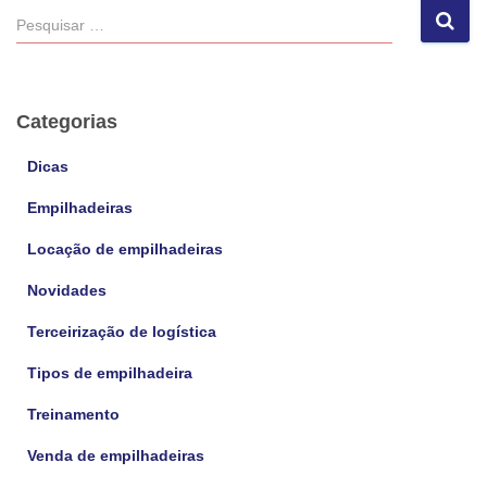
P
e
s
q
u
Categorias
i
s
Dicas
a
Empilhadeiras
r
p
Locação de empilhadeiras
o
r
Novidades
:
Terceirização de logística
Tipos de empilhadeira
Treinamento
Venda de empilhadeiras