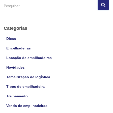
P
e
s
q
u
Categorias
i
s
Dicas
a
Empilhadeiras
r
p
Locação de empilhadeiras
o
r
Novidades
:
Terceirização de logística
Tipos de empilhadeira
Treinamento
Venda de empilhadeiras