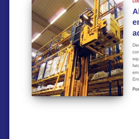
LO
A
e
a
Dec
co
equ
fat
emp
Em
Po