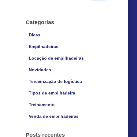
s
q
u
Categorias
i
s
Dicas
a
Empilhadeiras
r
p
Locação de empilhadeiras
o
r
Novidades
:
Terceirização de logística
Tipos de empilhadeira
Treinamento
Venda de empilhadeiras
Posts recentes