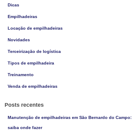
s
Dicas
a
Empilhadeiras
r
p
Locação de empilhadeiras
o
r
Novidades
:
Terceirização de logística
Tipos de empilhadeira
Treinamento
Venda de empilhadeiras
Posts recentes
Manutenção de empilhadeiras em São Bernardo do Campo:
saiba onde fazer