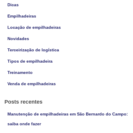
s
Dicas
a
Empilhadeiras
r
p
Locação de empilhadeiras
o
r
Novidades
:
Terceirização de logística
Tipos de empilhadeira
Treinamento
Venda de empilhadeiras
Posts recentes
Manutenção de empilhadeiras em São Bernardo do Campo:
saiba onde fazer