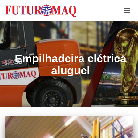
ALTE
NAVE
Empilhadeira elétrica
aluguel