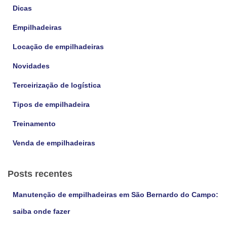
s
Dicas
a
Empilhadeiras
r
p
Locação de empilhadeiras
o
r
Novidades
:
Terceirização de logística
Tipos de empilhadeira
Treinamento
Venda de empilhadeiras
Posts recentes
Manutenção de empilhadeiras em São Bernardo do Campo:
saiba onde fazer