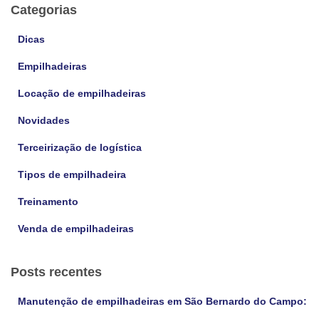
u
Categorias
i
s
Dicas
a
Empilhadeiras
r
p
Locação de empilhadeiras
o
r
Novidades
:
Terceirização de logística
Tipos de empilhadeira
Treinamento
Venda de empilhadeiras
Posts recentes
Manutenção de empilhadeiras em São Bernardo do Campo: