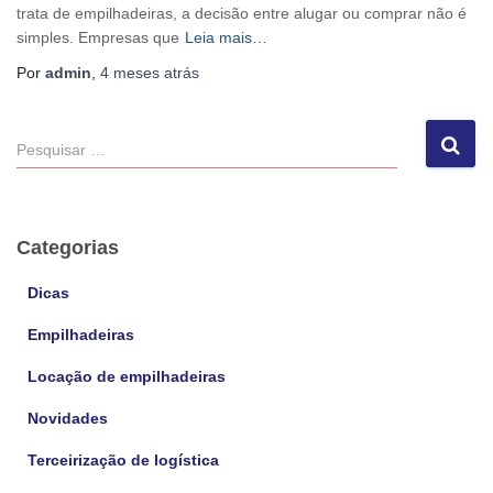
trata de empilhadeiras, a decisão entre alugar ou comprar não é
simples. Empresas que
Leia mais…
Por
admin
,
4 meses
atrás
P
e
s
q
u
Categorias
i
s
Dicas
a
Empilhadeiras
r
p
Locação de empilhadeiras
o
r
Novidades
:
Terceirização de logística