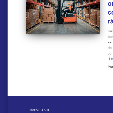
o
c
r
Des
bem
ser
de 
com
Le
Po
MAPA DO SITE