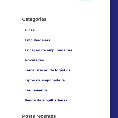
s
q
u
Categorias
i
s
Dicas
a
Empilhadeiras
r
p
Locação de empilhadeiras
o
r
Novidades
:
Terceirização de logística
Tipos de empilhadeira
Treinamento
Venda de empilhadeiras
Posts recentes