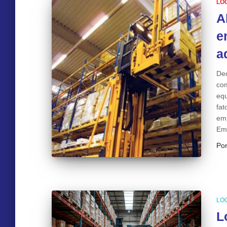
LO
A
e
a
Dec
co
equ
fat
emp
Em
Po
LO
L