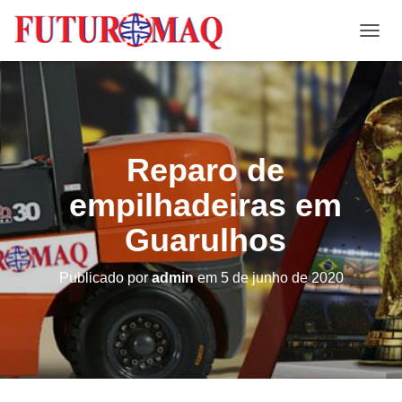
A
L
T
E
R
N
A
Reparo de
R
N
empilhadeiras em
A
V
Guarulhos
E
G
A
Publicado por
admin
em
5 de junho de 2020
Ç
Ã
O