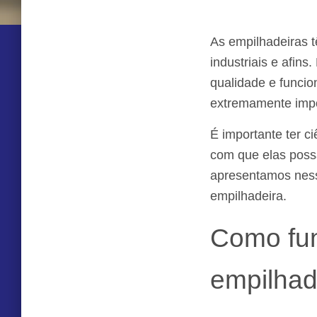
As empilhadeiras 
industriais e afin
qualidade e funci
extremamente impo
É importante ter c
com que elas possa
apresentamos ness
empilhadeira.
Como fu
empilhad