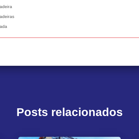
adeira
adeiras
zada
Posts relacionados