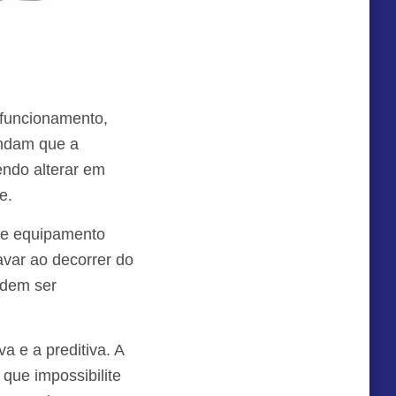
 funcionamento,
endam que a
endo alterar em
e.
se equipamento
var ao decorrer do
odem ser
a e a preditiva. A
 que impossibilite