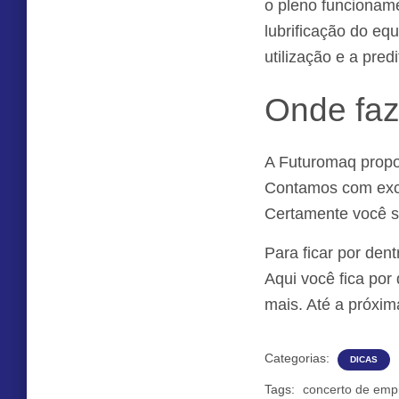
o pleno funcioname
lubrificação do eq
utilização e a pred
Onde faz
A Futuromaq propo
Contamos com excel
Certamente você s
Para ficar por de
Aqui você fica por
mais. Até a próxima
Categorias:
DICAS
Tags:
concerto de empi