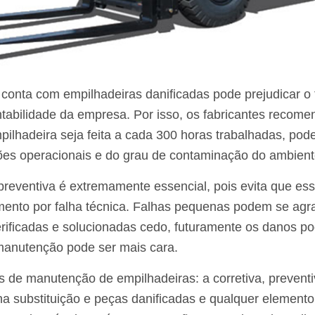
onta com empilhadeiras danificadas pode prejudicar o
ntabilidade da empresa. Por isso, os fabricantes recom
lhadeira seja feita a cada 300 horas trabalhadas, pod
ões operacionais e do grau de contaminação do ambient
eventiva é extremamente essencial, pois evita que es
mento por falha técnica. Falhas pequenas podem se agra
erificadas e solucionadas cedo, futuramente os danos p
 manutenção pode ser mais cara.
 de manutenção de empilhadeiras: a corretiva, preventiv
 na substituição e peças danificadas e qualquer elemento