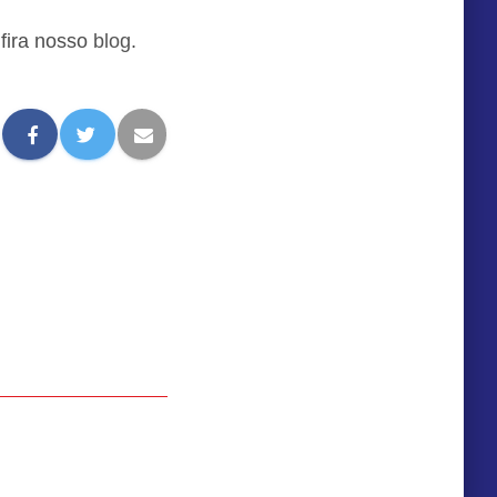
nfira nosso
blog
.