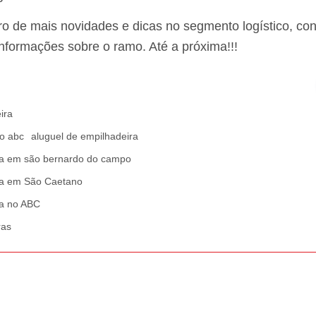
tro de mais novidades e dicas no segmento logístico, co
nformações sobre o ramo. Até a próxima!!!
ira
no abc
aluguel de empilhadeira
ra em são bernardo do campo
ra em São Caetano
ra no ABC
ras