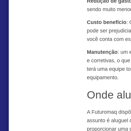
Redução de gast
sendo muito menor
Custo benefício
:
pode ser prejudici
você conta com ess
Manutenção
: um 
e corretivas, o q
terá uma equipe to
equipamento.
Onde alu
A Futuromaq dispõ
assunto é aluguel
proporcionar uma 