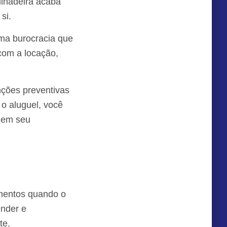
lhadeira acaba
si.
ma burocracia que
 com a locação,
ções preventivas
o aluguel, você
s em seu
amentos quando o
ender e
te.