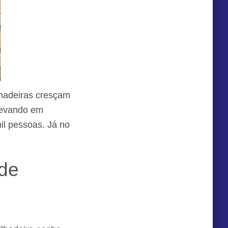
lhadeiras cresçam
levando em
il pessoas. Já no
 de