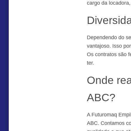
cargo da locadora,
Diversid
Dependendo do seu
vantajoso. Isso po
Os contratos são f
ter.
Onde rea
ABC?
A Futuromaq Empil
ABC. Contamos com