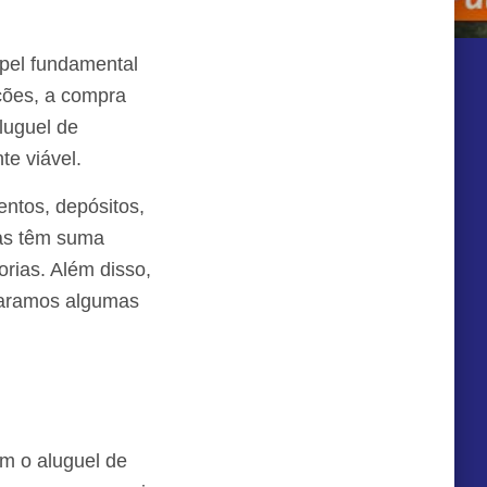
pel fundamental
ções, a compra
luguel de
te viável.
ntos, depósitos,
nas têm suma
rias. Além disso,
paramos algumas
m o aluguel de