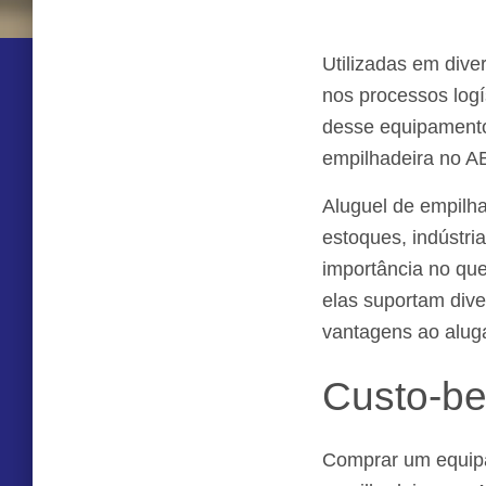
Utilizadas em div
nos processos log
desse equipamento
empilhadeira no AB
Aluguel de empilh
estoques, indústri
importância no que
elas suportam div
vantagens ao aluga
Custo-be
Comprar um equipa