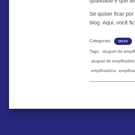
qualidade e que a
Se quiser ficar po
blog
. Aqui, você f
Categorias:
DICAS
Tags:
aluguel de empil
aluguel de empilhadei
empilhadeira
empilha